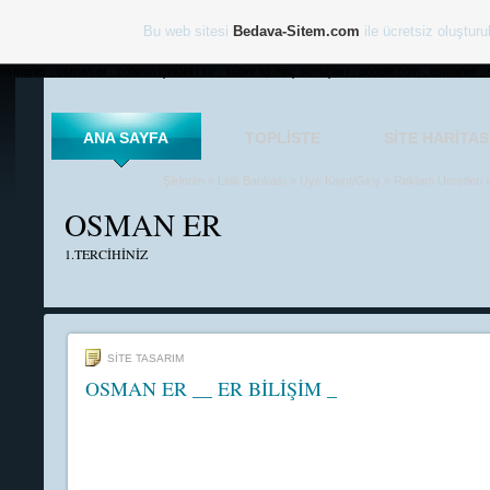
Bu web sitesi
Bedava-Sitem.com
ile ücretsiz oluşturu
osmaner , osman er , colanın içindeki sır , süper lig maç sonuçları , google.com , osmaner , 
ANA SAYFA
TOPLISTE
SITE HARITAS
Şiirlerim
»
Link Bankası
»
Üye Kayıt/Giriş
»
Reklam Ücretleri
OSMAN ER
1.TERCİHİNİZ
SİTE TASARIM
OSMAN ER __ ER BİLİŞİM _