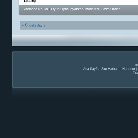
Loading
Sinemada Ne Var
|
Oyun Oyna
|
ayakkabı modelleri
|
Bizim Oralar
« Önceki Sayfa
©
Ana Sayfa
|
Site Haritası
|
Haberler
|
Ta