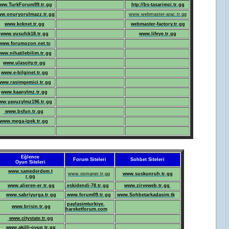
ww.TurkForum99.tr.gg
htp://bs-tasarimci.tr.gg
w.onuryorulmazz.tr.gg
www.webmaster-arac.tr.gg
www.kcknet.tr.gg
webmaster-factory.tr.gg
www.yusufck18.tr.gg
www.lifeye.tr.gg
www.forumozon.net.tc
ww.nihatilebilim.tr.gg
www.
ulascity.tr.gg
www.e-bilginet.tr.gg
www.rasimgemici.tr.gg
www.kaanylmz.tr.gg
ww.yavuzylmz196.tr.gg
www.bsfun.tr.gg
www.mega-ipek.tr.gg
Eğlence
Forum Siteleri
Sohbet Siteleri
Oyun Siteleri
www.samederdem.t
www.osmaner.tr.gg
www.suskunruh.tr.gg
r.gg
www.alieren-er.tr.gg
eskidendi-78.tr.gg
www.zirveweb.tr.gg
www.sabriyurga.tr.gg
www.forum09.tr.gg
www.Sohbetarkadasim.tk
paylasimturkiye.
www.brisin.tr.gg
hareketforum.com
www.citystate.tr.gg
www.akilli-oyun.tr.gg