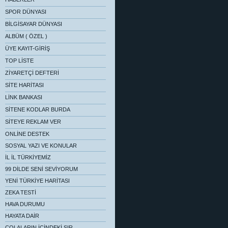
SPOR DÜNYASI
BİLGİSAYAR DÜNYASI
ALBÜM ( ÖZEL )
ÜYE KAYIT-GİRİŞ
TOP LİSTE
ZİYARETÇİ DEFTERİ
SİTE HARİTASI
LİNK BANKASI
SİTENE KODLAR BURDA
SİTEYE REKLAM VER
ONLİNE DESTEK
SOSYAL YAZI VE KONULAR
İL İL TÜRKİYEMİZ
99 DİLDE SENİ SEVİYORUM
YENİ TÜRKİYE HARİTASI
ZEKA TESTİ
HAVA DURUMU
HAYATA DAİR
COLALARIN İÇİNDEKİ SIR