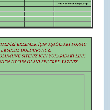
http://bilimdunyasiyiz.tr.gg
 SİTENİZİ EKLEMEK İÇİN AŞAĞIDAKİ FORMU
EKSİKSİZ DOLDURUNUZ.
ÖLÜMÜNE SİTENİZ İÇİN YUKARIDAKİ LİNK
DEN UYGUN OLANI SEÇEREK YAZINIZ.