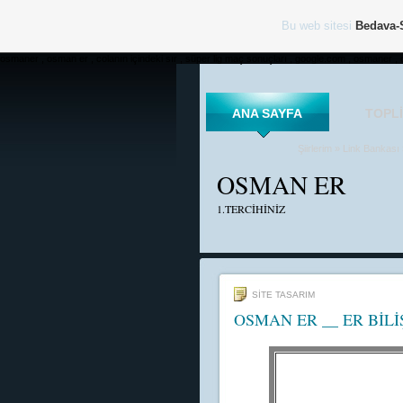
Bu web sitesi
Bedava-
osmaner , osman er , colanın içindeki sır , süper lig maç sonuçları , google.com , osmaner , 
ANA SAYFA
TOPL
Şiirlerim
»
Link Bankası
OSMAN ER
1.TERCİHİNİZ
SİTE TASARIM
OSMAN ER __ ER BİLİ