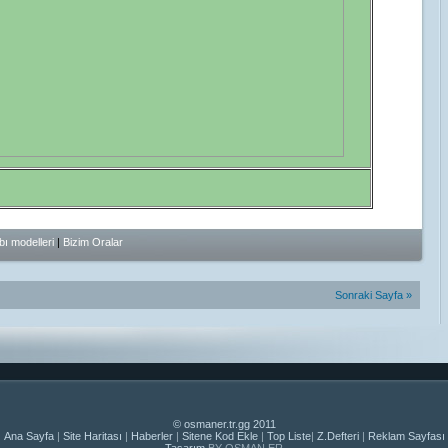
ı modelleri
|
Bizim Oralar
Sonraki Sayfa »
© osmaner.tr.gg 2011
Ana Sayfa
|
Site Haritası
|
Haberler
|
Sitene Kod Ekle
|
Top Liste
|
Z.Defteri
|
Reklam Sayfası