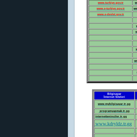
www.turkiye.gov.tr
w
www.e-turkiye.gov.tr
ww
www.e-devlet.gov.tr
w
w
Bilgisayar
İnternet Siteleri
www.mybilgisayar.tr.gg
programyapmak.tr.gg
internetteninciler.tr.gg
www.kdryldz.tr.gg