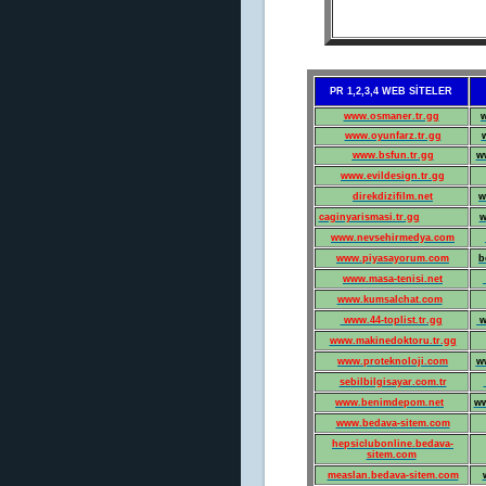
PR 1,2,3,4 WEB SİTELER
www.osmaner.tr.gg
w
www.oyunfarz.tr.gg
www.bsfun.tr.gg
w
www.evildesign.tr.gg
direkdizifilm.net
w
caginyarismasi.tr.gg
w
www.nevsehirmedya.com
www.piyasayorum.com
b
www.masa-tenisi.net
www.kumsalchat.com
www.44-toplist.tr.gg
w
www.makinedoktoru.tr.gg
www.proteknoloji.com
w
sebilbilgisayar.com.tr
www.benimdepom.net
ww
www.bedava-sitem.com
hepsiclubonline.bedava-
sitem.com
measlan.bedava-sitem.com