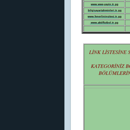
www.wwe-yayin.tr.gg
bilgisayartahminleri.tr.gg
www.fenerlininsitesi.tr.gg
www.aktiffutbol.tr.gg
LİNK LİSTESİNE
KATEGORİNİZ B
BÖLÜMLERİN