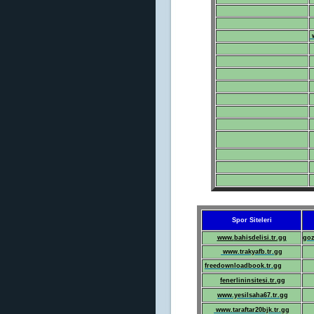
w
Spor Siteleri
www.
bahisdelisi.tr.gg
goz
www.trakyafb.tr.gg
freedownloadbook.tr.gg
fenerlininsitesi.tr.gg
www.yesilsaha67.tr.gg
www.taraftar20bjk.tr.gg