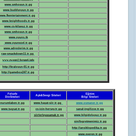
www.smhoyun.tr.gg
www.buddyoyun.tr.gg
ww.fkentertainment.tr.gg
www.knighthoods.tr.gg
www.cs-kilavuz.tr.gg
www.smhoyun.tr.gg
www.oyuns.tk
www.oyunezel.tr.gg
www.adreslerim.tr.gg
raw-smackdown11.tr.gg
www.ewomt2.forum6.info
http://kraloyun-01.tr.gg
http://gamebox247.tr.gg
Felsefe
Eğitim
Aşk&Sevgi Siteleri
DinSiteleri
Bilgi Siteleri
nurumlaben.tr.gg
www.hayat-siir.tr.gg
www.osmaner.tr.gg
www.tugsat.tr.gg
cs-icin-hersey.tr.gg
sanal-ingilizce.tr.gg
siirlerleyasamak.tr.gg
www.bilgidoluyuz.tr.gg
sinifogretmenimiz.tr.gg
http://ansiklopedika.tr.gg
www.everen.tr.gg