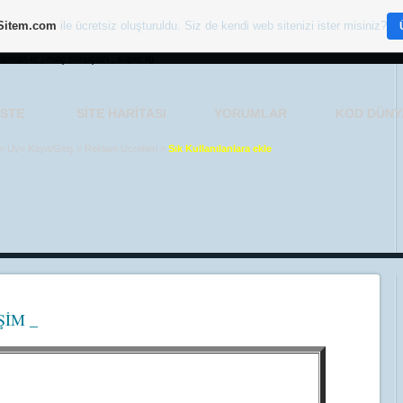
Sitem.com
ile ücretsiz oluşturuldu. Siz de kendi web sitenizi ister misiniz?
osman er , maç sonuçları , süper lig ,
ISTE
SITE HARITASI
YORUMLAR
KOD DÜNY
»
Üye Kayıt/Giriş
»
Reklam Ücretleri
»
Sık Kullanılanlara ekle
ŞİM _