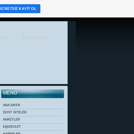
ÜCRETSIZ KAYIT OL
ASI
BİLGİSAYAR
MENÜ
ANA SAYFA
DOST SİTELER
ANKETLER
E@DEVLET
HABERLER