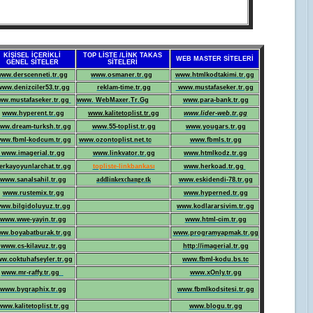
KİŞİSEL İÇERİKLİ
TOP LİSTE /LİNK TAKAS
WEB MASTER SİTELERİ
GENEL SİTELER
SİTELERİ
ww.derscenneti.tr.gg
www.osmaner.tr.gg
www.htmlkodtakimi.tr.gg
www.denizciler53.tr.gg
reklam-time.tr.gg
www.mustafaseker.tr.gg
ww.mustafaseker.tr.gg
www.
WebMaxer.Tr.Gg
www.para-bank.tr.gg
www.hyperent.tr.gg
www.kalitetoplist.tr.gg
www.lider-web.tr.gg
ww.dream-turksh.tr.gg
www.55-toplist.tr.gg
www.yougars.tr.gg
ww.fbml-kodcum.tr.gg
www.ozontoplist.net.tc
www.fbmls.tr.gg
www.imagerial.tr.gg
www.linkvator.tr.gg
www.htmlkodz.tr.gg
erkayoyunlarchat.tr.gg
topliste-linkbankası
www.herkoad.tr.gg
www.sanalsahil.tr.gg
addlinkexchange.tk
www.eskidendi-78.tr.gg
www.rustemix.tr.gg
www.hyperned.tr.gg
ww.bilgidoluyuz.tr.gg
www.kodlararsivim.tr.gg
www.wwe-yayin.tr.gg
www.html-cim.tr.gg
ww.boyabatburak.tr.gg
www.programyapmak.tr.gg
www.cs-kilavuz.tr.gg
http://imagerial.tr.gg
w.coktuhafseyler.tr.gg
www.fbml-kodu.bs.tc
www.mr-raffy.tr.gg
www.xOnly.tr.gg
www.byqraphix.tr.gg
www.fbmlkodsitesi.tr.gg
www.kalitetoplist.tr.gg
www.blogu.tr.gg