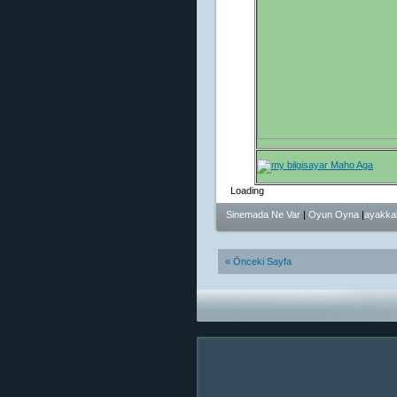
Loading
Sinemada Ne Var
|
Oyun Oyna
|
ayakkab
« Önceki Sayfa