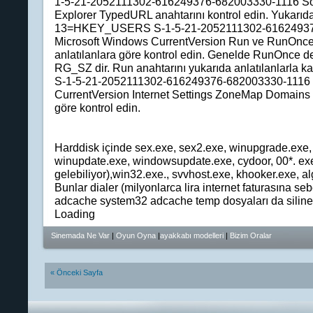
1-5-21-2052111302-616249376-682003330-1116 Soft
Explorer TypedURL anahtarını kontrol edin. Yukarıda 
13=HKEY_USERS S-1-5-21-2052111302-616249376
Microsoft Windows CurrentVersion Run ve RunOnce 
anlatılanlara göre kontrol edin. Genelde RunOnce d
RG_SZ dir. Run anahtarını yukarıda anlatılanlarla
S-1-5-21-2052111302-616249376-682003330-1116 S
CurrentVersion Internet Settings ZoneMap Domains a
göre kontrol edin.
Harddisk içinde sex.exe, sex2.exe, winupgrade.exe
winupdate.exe, windowsupdate.exe, cydoor, 00*. exe 
gelebiliyor),win32.exe., svvhost.exe, khooker.exe, alg
Bunlar dialer (milyonlarca lira internet faturasına s
adcache system32 adcache temp dosyaları da siline
Loading
Sinemada Ne Var
|
Oyun Oyna
|
ayakkabı modelleri
|
Bizim Oralar
« Önceki Sayfa