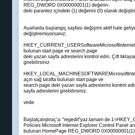
REG_DWORD 0X00000001(1) değerin-
deki parantez içindeki (1) değerini (0) olarak değiştir
Ayarlarda başlangıç sayfası değişimi aktif hale geliyo
değiştiremiyorsanız;
HKEY_CURRENT_USERSoftwareMicrosoftInternet Exp
bulunan start page ve search page
deki yazan sayfa adreslerini kontrol edin. Çift tıklaya
girebilirsiniz
HKEY_LOCAL_MACHINESOFTWAREMicrosoftInternet
açın sağ tarafta bulunan start page ve
search page deki yazan sayfa adreslerini kontrol edin.
sayfa adreslerini girebilirsiniz.
vede
Başlatçalıştıraç’a: “regedit”yaz.tamam de.1=H
Policies Microsoft Internet Explorer Control Panel ana
bulunan HomePage REG_DWORD 0X00000001(1) de