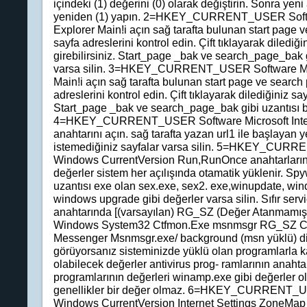
içindeki (1) değerini (0) olarak değiştirin. Sonra yeni 
yeniden (1) yapın. 2=HKEY_CURRENT_USER Softwar
Explorer Main!i açın sağ tarafta bulunan start page
sayfa adreslerini kontrol edin. Çift tıklayarak dilediği
girebilirsiniz. Start_page _bak ve search_page_bak g
varsa silin. 3=HKEY_CURRENT_USER Software Micr
Main!i açın sağ tarafta bulunan start page ve search
adreslerini kontrol edin. Çift tıklayarak dilediğiniz say
Start_page _bak ve search_page_bak gibi uzantısı ba
4=HKEY_CURRENT_USER Software Microsoft Inter
anahtarını açın. sağ tarafta yazan url1 ile başlayan 
istemediğiniz sayfalar varsa silin. 5=HKEY_CURR
Windows CurrentVersion Run,RunOnce anahtarlarını 
değerler sistem her açılışında otamatik yüklenir. Spy
uzantısı exe olan sex.exe, sex2. exe,winupdate, w
windows upgrade gibi değerler varsa silin. Sıfır serv
anahtarında [(varsayılan) RG_SZ (Değer Atanma
Windows System32 Ctfmon.Exe msnmsgr RG_SZ C:
Messenger Msnmsgr.exe/ background (msn yüklü) diz
görüyorsanız sisteminizde yüklü olan programlarla k
olabilecek değerler antivirus prog- ramlarının anaht
programlarının değerleri winamp.exe gibi değerler o
genellikler bir değer olmaz. 6=HKEY_CURRENT_US
Windows CurrentVersion Internet Settings ZoneMap