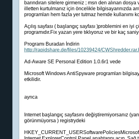
barındıran sitelere girmeniz ; msn den alınan dosya 
illetten kurtulmanız için öncelikle bilgisayarınızda a
programları hem fazla yer tutmaz hemde kullanımı kol
Açılış sayfası ( başlangıç sayfası )problemini en i
programıdır.Fix yazan yere tıklıyoruz ve bir kaç san
Programı Buradan İndirin
http://rapidshare.de/files/10239424/CWShredder.rar.
Ad-Aware SE Personal Edition 1.0.6r1 vede
Microsoft Windows AntiSpyware programları bilgisa
etkilidir.
ayrıca
Internet başlangıç sayfasını değiştiremiyorsanız (yani
görünmüyorsa ) registrydeki
HKEY_CURRENT_USERSoftwarePoliciesMicrosof
Internet ExplorerControl Panel anahtarını açın. Sa