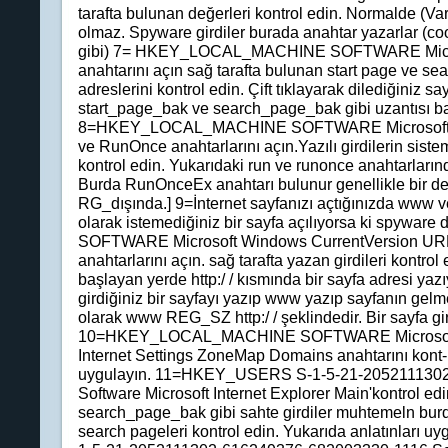
tarafta bulunan değerleri kontrol edin. Normalde (V
olmaz. Spyware girdiler burada anahtar yazarlar (co
gibi) 7= HKEY_LOCAL_MACHINE SOFTWARE Microso
anahtarını açın sağ tarafta bulunan start page ve se
adreslerini kontrol edin. Çift tıklayarak dilediğiniz say
start_page_bak ve search_page_bak gibi uzantısı bak
8=HKEY_LOCAL_MACHINE SOFTWARE Microsoft W
ve RunOnce anahtarlarını açın.Yazılı girdilerin sist
kontrol edin. Yukarıdaki run ve runonce anahtarlarınd
Burda RunOnceEx anahtarı bulunur genellikle bir de
RG_dışında.] 9=İnternet sayfanızı açtığınızda www v
olarak istemediğiniz bir sayfa açılıyorsa ki spy
SOFTWARE Microsoft Windows CurrentVersion URL P
anahtarlarını açın. sağ tarafta yazan girdileri kontr
başlayan yerde http:/ / kısmında bir sayfa adresi yazı
girdiğiniz bir sayfayı yazıp www yazıp sayfanın gelme
olarak www REG_SZ http:/ / şeklindedir. Bir sayfa gir
10=HKEY_LOCAL_MACHINE SOFTWARE Microsoft 
Internet Settings ZoneMap Domains anahtarını kont- r
uygulayın. 11=HKEY_USERS S-1-5-21-205211130
Software Microsoft Internet Explorer Main'kontrol ed
search_page_bak gibi sahte girdiler muhtemeln burd
search pageleri kontrol edin. Yukarıda anlatınlar