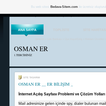
Bu web sitesi
Bedava-Sitem.com
ile ücretsiz oluşturu
osmaner , osman er , colanın içindeki sır , süper lig maç sonuçları , google.com , osmaner , 
ANA SAYFA
TOPLISTE
SITE HARITAS
Şiirlerim
»
Link Bankası
»
Üye Kayıt/Giriş
»
Reklam Ücretleri
OSMAN ER
1.TERCİHİNİZ
SİTE TASARIM
OSMAN ER __ ER BİLİŞİM _
İnternet Açılış Sayfası Problemi ve Çözüm Yolları
Mail adresinize gelen içinde spy, dialer bulunan mai