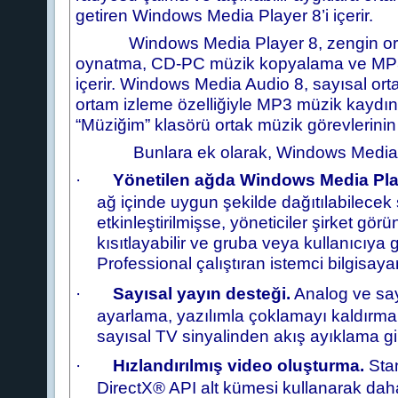
getiren Windows Media Player 8’i içerir.
Windows Media Player 8, zengin ortam 
oynatma, CD-PC müzik kopyalama ve MP3 do
içerir. Windows Media Audio 8, sayısal ort
ortam izleme özelliğiyle MP3 müzik kaydını
“Müziğim” klasörü ortak müzik görevlerinin 
Bunlara ek olarak, Windows Media Play
·
Yönetilen ağda Windows Media Player
ağ içinde uygun şekilde dağıtılabilecek 
etkinleştirilmişse, yöneticiler şirket gör
kısıtlayabilir ve gruba veya kullanıcıya
Professional çalıştıran istemci bilgisayarl
·
Sayısal yayın desteği.
Analog ve say
ayarlama, yazılımla çoklamayı kaldırma 
sayısal TV sinyalinden akış ayıklama gibi,
·
Hızlandırılmış video oluşturma.
Sta
DirectX® API alt kümesi kullanarak dah