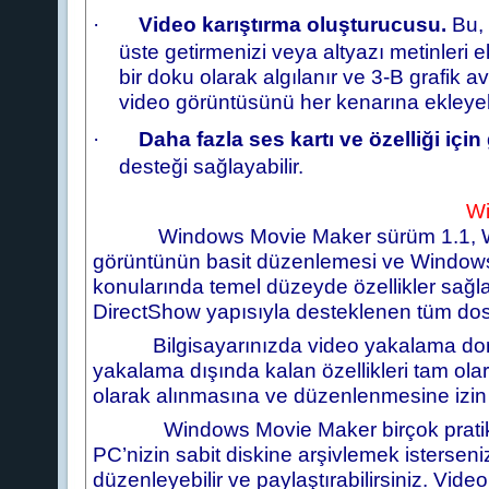
·
Video karıştırma oluşturucusu.
Bu, 
üste getirmenizi veya altyazı metinleri e
bir doku olarak algılanır ve 3-B grafik 
video görüntüsünü her kenarına ekleyebi
·
Daha fazla ses kartı ve özelliği için
desteği sağlayabilir.
Wi
Windows Movie Maker sürüm 1.1, 
görüntünün basit düzenlemesi ve Windows
konularında temel düzeyde özellikler sağla
DirectShow yapısıyla desteklenen tüm dosya b
Bilgisayarınızda video yakalama dona
yakalama dışında kalan özellikleri tam olara
olarak alınmasına ve düzenlenmesine izin 
Windows Movie Maker birçok pratik kullan
PC’nizin sabit diskine arşivlemek isterseniz,
düzenleyebilir ve paylaştırabilirsiniz. Vid