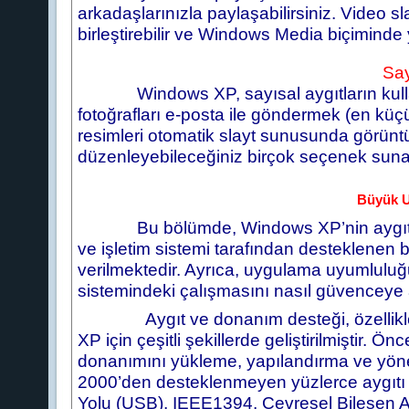
arkadaşlarınızla paylaşabilirsiniz. Video sl
birleştirebilir ve Windows Media biçiminde y
Say
Windows XP, sayısal aygıtların kullanım
fotoğrafları e-posta ile göndermek (en kü
resimleri otomatik slayt sunusunda görünt
düzenleyebileceğiniz birçok seçenek suna
Büyük U
Bu bölümde, Windows XP’nin aygıtla
ve işletim sistemi tarafından desteklenen b
verilmektedir. Ayrıca, uygulama uyumluluğ
sistemindeki çalışmasını nasıl güvenceye 
Aygıt ve donanım desteği, özellikle bü
XP için çeşitli şekillerde geliştirilmiştir.
donanımını yükleme, yapılandırma ve yöne
2000’den desteklenmeyen yüzlerce aygıtı d
Yolu (USB), IEEE1394, Çevresel Bileşen Arab