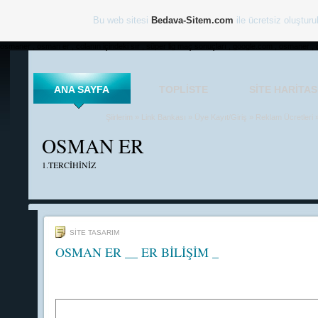
Bu web sitesi
Bedava-Sitem.com
ile ücretsiz oluşturu
osmaner , osman er , colanın içindeki sır , süper lig maç sonuçları , google.com , osmaner , 
ANA SAYFA
TOPLISTE
SITE HARITAS
Şiirlerim
»
Link Bankası
»
Üye Kayıt/Giriş
»
Reklam Ücretleri
OSMAN ER
1.TERCİHİNİZ
SİTE TASARIM
OSMAN ER __ ER BİLİŞİM _