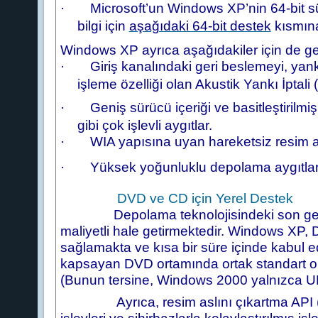
·
Microsoft’un Windows XP’nin 64-bit sür
bilgi için
aşağıdaki 64-bit destek
kısmına
Windows XP ayrıca aşağıdakiler için de gel
·
Giriş kanalındaki geri beslemeyi, yank
işleme özelliği olan Akustik Yankı İptal
·
Geniş sürücü içeriği ve basitleştirilmi
gibi çok işlevli aygıtlar.
·
WIA yapısına uyan hareketsiz resim ay
·
Yüksek yoğunluklu depolama aygıtları
DVD ve CD için Yerel Destek
Depolama teknolojisindeki son gelişm
maliyetli hale getirmektedir. Windows XP
sağlamakta ve kısa bir süre içinde kabul
kapsayan DVD ortamında ortak standart ola
(Bunun tersine, Windows 2000 yalnızca UD
Ayrıca, resim aslını çıkartma API (IM