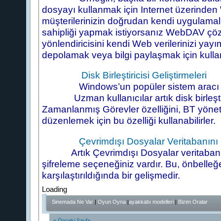
dosyayı kullanmak için Internet üzerinden W
müşterilerinizin doğrudan kendi uygulamala
sahipliği yapmak istiyorsanız WebDAV çö
yönlendiricisini kendi Web verilerinizi yayı
depolamak veya bilgi paylaşmak için kullana
Disk Birleştiricisi Geliştirmeleri
Windows’un popüler sistem aracı Disk Bi
Uzman kullanıcılar artık disk birleştirm
Zamanlanmış Görevler özelliğini, BT yönetici
düzenlemek için bu özelliği kullanabilirler.
Çevrimdışı Dosyalar Veritabanını
Artık Çevrimdışı Dosyalar veritabanını—
şifreleme seçeneğiniz vardır. Bu, önbelle
karşılaştırıldığında bir gelişmedir.
Loading
Sinemada Ne Var
|
Oyun Oyna
|
ayakkabı modelleri
|
Bizim Oralar
« Önceki Sayfa