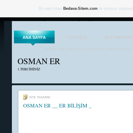
Bu web sitesi
Bedava-Sitem.com
ile ücretsiz oluşturu
osmaner , osman er , colanın içindeki sır , süper lig maç sonuçları , google.com , osmaner , 
ANA SAYFA
TOPLISTE
SITE HARITAS
Şiirlerim
»
Link Bankası
»
Üye Kayıt/Giriş
»
Reklam Ücretleri
OSMAN ER
1.TERCİHİNİZ
SİTE TASARIM
OSMAN ER __ ER BİLİŞİM _