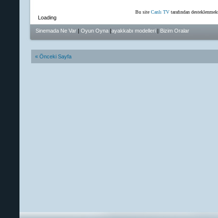
Bu site
Canlı TV
tarafından desteklenmekt
Loading
Sinemada Ne Var
|
Oyun Oyna
|
ayakkabı modelleri
|
Bizim Oralar
« Önceki Sayfa