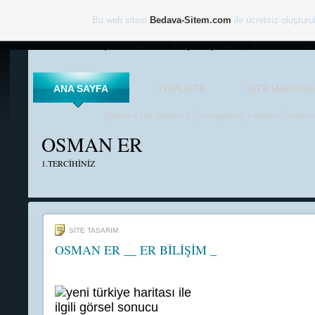
Bu web sitesi
Bedava-Sitem.com
ile ücretsiz oluşturu
osmaner , osman er , colanın içindeki sır , süper lig maç sonuçları , google.com , osmaner , 
ANA SAYFA
TOPLISTE
SITE HARITAS
Şiirlerim
»
Link Bankası
»
Üye Kayıt/Giriş
»
Reklam Ücretleri
OSMAN ER
1.TERCİHİNİZ
SİTE TASARIM
OSMAN ER __ ER BİLİŞİM _