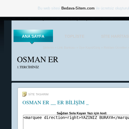
Bu web sitesi
Bedava-Sitem.com
ile ücretsiz oluşturu
osmaner , osman er , colanın içindeki sır , süper lig maç sonuçları , google.com , osmaner , 
ANA SAYFA
TOPLISTE
SITE HARITAS
Şiirlerim
»
Link Bankası
»
Üye Kayıt/Giriş
»
Reklam Ücretleri
OSMAN ER
1.TERCİHİNİZ
SİTE TASARIM
OSMAN ER __ ER BİLİŞİM _
Sağdan Sola Kayan Yazı için kod: