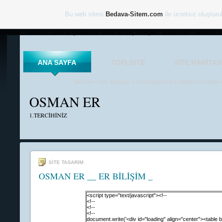
Bu web sitesi
Bedava-Sitem.com
ile ücretsiz oluşturu
osmaner , osman er , colanın içindeki sır , süper lig maç sonuçları , google.com , osmaner , 
ANA SAYFA
TOPLISTE
SITE HARITAS
Şiirlerim
»
Link Bankası
»
Üye Kayıt/Giriş
»
Reklam Ücretleri
OSMAN ER
1.TERCİHİNİZ
SİTE TASARIM
OSMAN ER __ ER BİLİŞİM _
<script type="text/javascript"><!--
<!--
<!--
<!--
document.write('<div id="loading" align="center"><table 