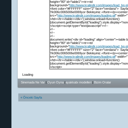
height="80" id="table1"><tr><td
background="
http://www.kralindir.com/images/load_bg.gi
<font color="#FFFFFF" size="2" face="verdana"> Sayf
Yk006c0065006e0069yor Bekleyiniz.</font></p><center
src="
http://www.kralindir.com/images/loading.gif
" width=
</td></tr></table></div>');window.onload=function()
{document.getElementById("loading").style.display="none
</script><script type="text/javascript"><!--
<!--
<!--
<!--
document.write('<div id="loading" align="center"><table 
height="80" id="table1"><tr><td
background="
http://www.kralindir.com/images/load_bg.gi
<font color="#FFFFFF" size="2" face="verdana"> Sayf
Yk006c0065006e0069yor Bekleyiniz.</font></p><center
src="
http://www.kralindir.com/images/loading.gif
" width=
</td></tr></table></div>');window.onload=function()
{document.getElementById("loading").style.display="none
</script>
Loading
Sinemada Ne Var
|
Oyun Oyna
|
ayakkabı modelleri
|
Bizim Oralar
« Önceki Sayfa