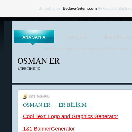
Bu web sitesi
Bedava-Sitem.com
ile ücretsiz oluşturu
osmaner , osman er , colanın içindeki sır , süper lig maç sonuçları , google.com , osmaner , 
ANA SAYFA
TOPLISTE
SITE HARITAS
Şiirlerim
»
Link Bankası
»
Üye Kayıt/Giriş
»
Reklam Ücretleri
OSMAN ER
1.TERCİHİNİZ
SİTE TASARIM
OSMAN ER __ ER BİLİŞİM _
Cool Text: Logo and Graphics Generator
1&1 BannerGenerator