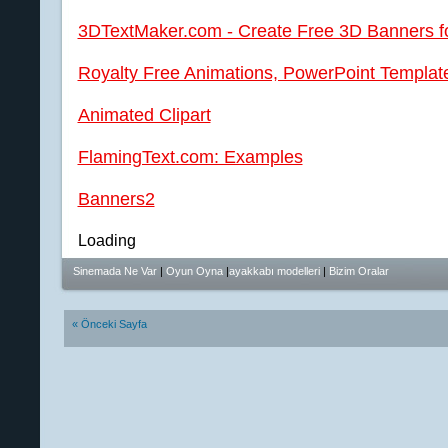
3DTextMaker.com - Create Free 3D Banners f
Royalty Free Animations, PowerPoint Templat
Animated Clipart
FlamingText.com: Examples
Banners2
Loading
Sinemada Ne Var
|
Oyun Oyna
|
ayakkabı modelleri
|
Bizim Oralar
« Önceki Sayfa